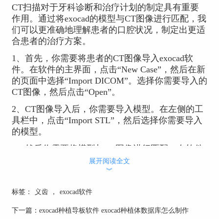
CT扫描对于牙科诊断和治疗计划的制定具有重要
作用。通过将exocad的模型与CT图像进行匹配，我
们可以更准确地理解患者的口腔状况，制定出更适
合患者的治疗方案。
1、首先，你需要将患者的CT图像导入exocad软
件。在软件的主界面，点击“New Case”，然后在新
的页面中选择“Import DICOM”。选择你需要导入的
CT图像，然后点击“Open”。
2、CT图像导入后，你需要导入模型。在左侧的工
具栏中，点击“Import STL”，然后选择你需要导入
的模型。
3、然后你需要将模型与CT图像进行匹配。在软件
的主界面，点击“Registration”，然后选择“Manual
展开阅读全文
︾
Registration”。
4、在新的界面中，你需要在模型和CT图像中选择
标签：
义齿
，
exocad软件
对应的点。你可以通过旋转和缩放模型，找到与
CT图像中的点相对应的点。
下一篇：
exocad种植导板软件 exocad种植体数据库怎么制作