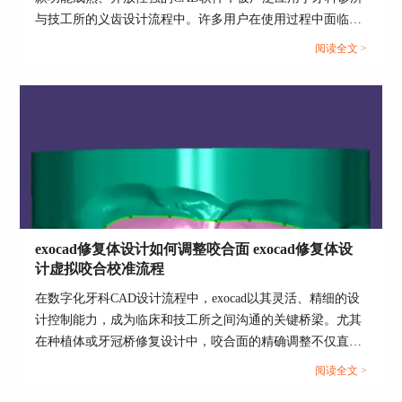
与技工所的义齿设计流程中。许多用户在使用过程中面临如
何将患者或病例信息导入数据库以便长期管理的问题，同时
阅读全文 >
也非常关注术前模型在exocad设计软件中的具体使用流程。
本文围绕“exocad如何加入数据库，exocad设计软件术前模型
如何使用”两个核心操作进行深入解析，并进一步拓展介绍
exocad如何导入和调整CT数据配准义齿设计这一关键技术
点，帮助牙科数字化操作人员构建稳定、高效的数据闭环工
作流。...
exocad修复体设计如何调整咬合面 exocad修复体设
计虚拟咬合校准流程
在数字化牙科CAD设计流程中，exocad以其灵活、精细的设
计控制能力，成为临床和技工所之间沟通的关键桥梁。尤其
在种植体或牙冠桥修复设计中，咬合面的精确调整不仅直接
影响咀嚼功能，也关系到舒适度和长期稳定性。通过exocad
阅读全文 >
平台，技师可实现高度自定义的咬合调整和虚拟咬合校准，