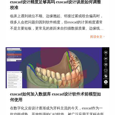
本文详细介绍了exocad模型和CT匹配以及exocad模
exocad设计精度足够高吗 exocad设计误差如何调整
型插拔的操作过程，这两个功能对于提升设计效率
校准
和质量都具有重要意义。通过与CT图像的匹配，
临床上遇到就位不顺、边缘翘起、邻接过紧或咬合偏高时，
我们能够更清晰、更准确地理解患者的口腔状况，
很多人会把问题归因到软件精度，但exocad的计算精度通常
从而为他们提供更为精准的治疗方案。而模型插拔
不是主要短板，更常见的差距来自扫描数据质量、边缘线可
的操作，则有助于我们在设计过程中更好地模拟和
解释性、参数模板口径以及加工补偿是否一致。把误差拆到
优化替代体的嵌合情况，提升替代体的舒适度和耐
阅读全文 >
可检查的环节，再按同一套口径做校准，才能让设计结果在
用性。
试戴阶段更稳定。...
exocad如何加入数据库 exocad设计软件术前模型如
何使用
在数字化义齿设计逐渐成为牙科主流的今天，exocad作为一
款功能成熟、开放性强的CAD软件，被广泛应用于牙科诊所