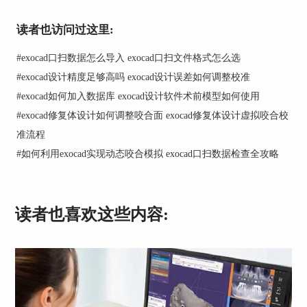
5、选择完点后，点击“Apply”，软件会自动将模型
与CT图像进行匹配。
读者也访问过这里:
#
exocad口扫数据怎么导入 exocad口扫文件格式怎么选
#
exocad设计精度足够高吗 exocad设计误差如何调整校准
#
exocad如何加入数据库 exocad设计软件术前模型如何使用
#
exocad修复体设计如何调整咬合面 exocad修复体设计虚拟咬合校
准流程
#
如何利用exocad实现动态咬合模拟 exocad口扫数据检查全攻略
二、exocad模型插拔
在exocad中，模型插拔是一种常见的操作，可以帮
读者也喜欢这些内容:
助我们更好地设计和调整替代体。以下是模型插拔
的步骤：
1、在完成模型和CT图像匹配后，你可以进行模型
插拔的操作。在软件的主界面，点击“Insertion”。
2、在新的界面中，你可以看到一个三维的模型。