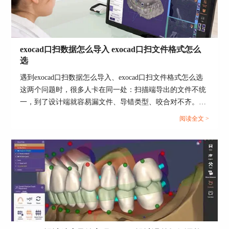
你可以通过拖动模型，来模拟替代体的插拔过程。
3、在模拟插拔的过程中，你可以观察到模型和替
代体之间的接触情况。如果发现接触过紧或过松，
你可以通过调整模型或替代体的大小和形状来改善
exocad口扫数据怎么导入 exocad口扫文件格式怎么
接触情况。
选
4、当你满意于插拔的结果后，点击“Apply”完成插
遇到exocad口扫数据怎么导入、exocad口扫文件格式怎么选
拔操作。
这两个问题时，很多人卡在同一处：扫描端导出的文件不统
一，到了设计端就容易漏文件、导错类型、咬合对不齐。把
导入路径理顺，再把文件格式按用途选对，后面建模和设计
阅读全文 >
会顺很多。...