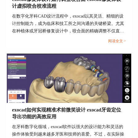
Ctrl+S： 保存当前工作。当你的设计达到一个阶段
计虚拟咬合校准流程
性成果时，用这个快捷键可以快速保存你的设计，
在数字化牙科CAD设计流程中，exocad以其灵活、精细的设
避免意外发生。
计控制能力，成为临床和技工所之间沟通的关键桥梁。尤其
在种植体或牙冠桥修复设计中，咬合面的精确调整不仅直接
影响咀嚼功能，也关系到舒适度和长期稳定性。通过exocad
空格键： 切换工具。这个快捷键可以让你在不同
阅读全文 >
平台，技师可实现高度自定义的咬合调整和虚拟咬合校准，
的设计工具之间快速切换，极大提高了设计效率。
从而更贴合患者实际口内咬合关系。本文围绕“exocad修复体
设计如何调整咬合面exocad修复体设计虚拟咬合校准流程”展
开分析，深入剖析关键操作步骤，并延伸至临床咬合干扰点
F键： 将视图聚焦到当前选择的对象。这个快捷键
识别的方法，提升exocad整体设计应用价值。...
可以帮助你快速定位到你需要工作的部分。
exocad如何实现精准术前微笑设计 exocad牙齿定位
导出功能的高效应用
在牙科数字化领域，exocad软件以强大的设计能力和灵活的
操作体验受到越来越多牙医和技师的喜爱。不过，在实际操