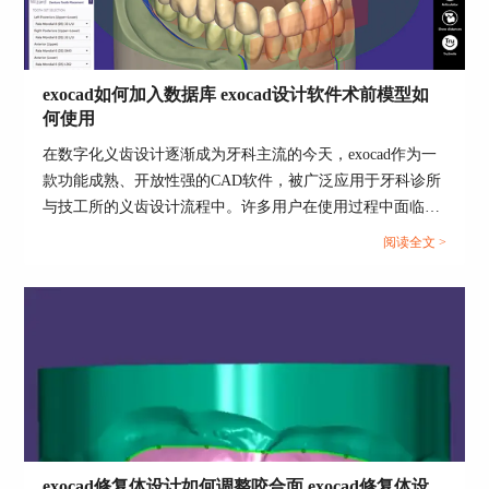
exocad如何加入数据库 exocad设计软件术前模型如
何使用
在数字化义齿设计逐渐成为牙科主流的今天，exocad作为一
款功能成熟、开放性强的CAD软件，被广泛应用于牙科诊所
与技工所的义齿设计流程中。许多用户在使用过程中面临如
何将患者或病例信息导入数据库以便长期管理的问题，同时
阅读全文 >
Ctrl+Z： 撤销上一步操作。这是一个非常常用的快
也非常关注术前模型在exocad设计软件中的具体使用流程。
捷键，如果你不小心做错了什么，可以使用它来撤
本文围绕“exocad如何加入数据库，exocad设计软件术前模型
销。
如何使用”两个核心操作进行深入解析，并进一步拓展介绍
exocad如何导入和调整CT数据配准义齿设计这一关键技术
点，帮助牙科数字化操作人员构建稳定、高效的数据闭环工
Ctrl+Y： 重做上一步操作。如果你撤销过多，或者
作流。...
想要恢复被撤销的操作，这个快捷键就派上用场
了。
exocad修复体设计如何调整咬合面 exocad修复体设