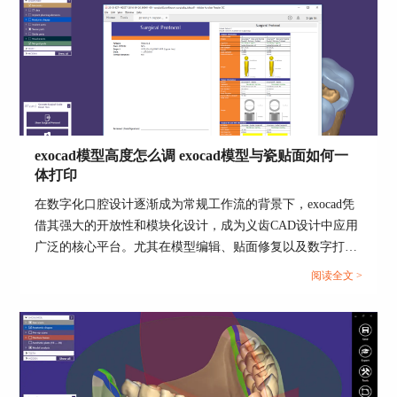
模拟和预览： 在设计完成后，可以利用exocad的模
拟和预览功能，检查义齿的形状、大小、位置等是
否符合预期。如果发现问题，可以及时进行调整。
exocad义齿设计快捷键
熟练掌握一些快捷键操作，可以提高设计的效率。
exocad模型高度怎么调 exocad模型与瓷贴面如何一
体打印
以下是exocad义齿设计的一些常用快捷键：
在数字化口腔设计逐渐成为常规工作流的背景下，exocad凭
借其强大的开放性和模块化设计，成为义齿CAD设计中应用
广泛的核心平台。尤其在模型编辑、贴面修复以及数字打印
集成方面，exocad提供了精准控制与自由度兼具的解决方
阅读全文 >
案。本文围绕“exocad模型高度怎么调，exocad模型与瓷贴面
如何一体打印”两个高频问题展开深入讲解，并结合实际操
作流程进一步拓展说明exocad如何导出可拆卸模型结构文件
用于多材料打印，帮助用户掌握从虚拟设计到物理输出的完
整链条，提升数字义齿设计效率与打印精度。...