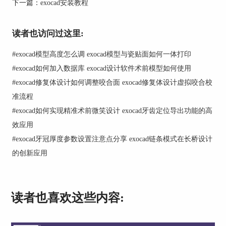
下一篇：
exocad安装教程
求，更重要的是要有良好的功能性。设计时，需要
考虑义齿的咀嚼功能，如牙齿的排列、咬合关系
等，以保证病人能正常咀嚼。
读者也访问过这里:
#
exocad模型高度怎么调 exocad模型与瓷贴面如何一体打印
#
exocad如何加入数据库 exocad设计软件术前模型如何使用
#
exocad修复体设计如何调整咬合面 exocad修复体设计虚拟咬合校
准流程
#
exocad如何实现精准术前微笑设计 exocad牙齿定位导出功能的高
效应用
#
exocad牙冠厚度参数设置注意点分享 exocad链条模式在长桥设计
的创新应用
个性化设计： 每个病人的需求和口腔条件都不
同，设计师需要根据这些差异进行个性化设计。
exocad软件提供了丰富的设计工具和选项，可以让
读者也喜欢这些内容:
设计师根据需要进行个性化设计。