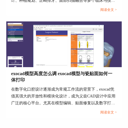
计、种植规划、正畸排牙、面部扫描融合等多个临床与技工
室场景。对于希望在设计效率、功能扩展与临床适配上获得
阅读全文 >
突破的医生与技师而言，深入掌握“如何使用exocad进行修复
体设计，exocad有哪些高级功能”是实现精准数字化修复的关
键。本文将围绕修复体设计步骤、核心高级功能及系统延展
能力进行详细解读，全面展示exocad在数字化齿科领域的领
先价值。...
exocad模型高度怎么调 exocad模型与瓷贴面如何一
体打印
在数字化口腔设计逐渐成为常规工作流的背景下，exocad凭
借其强大的开放性和模块化设计，成为义齿CAD设计中应用
广泛的核心平台。尤其在模型编辑、贴面修复以及数字打印
集成方面，exocad提供了精准控制与自由度兼具的解决方
阅读全文 >
案。本文围绕“exocad模型高度怎么调，exocad模型与瓷贴面
如何一体打印”两个高频问题展开深入讲解，并结合实际操