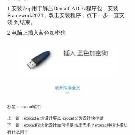
1 安装7zip用于解压DentalCAD 7z程序包，安装
Framework2024，双击安装程序，点下一步一直安
装 到结束。
2 电脑上插入蓝色加密狗
展开阅读全文
3 将下载的DentalCAD程序包放到D盘或E盘等盘的
︾
根目录，右键 7-zip 提取到当前位置，这样就解压
出来。
标签：
exocad软件
4 双击解压后目录里 DentalDB\BIN\DentalDB.exe
上一篇：
exocad义齿设计要点 exocad义齿设计快捷键
图标运行软件。
下一篇：
exocad模块化设计如何满足临床需求？exocad种植体模块
5 点击 加载 获取软件包含的测试数据。
有什么用？