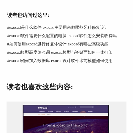
6 加载测试数据并开始CAD设计，按照弹出的提示
进行激活（联网电脑会自动弹出激活提示）。注
读者也访问过这里:
意：首次使用加密狗时才需要联网激活。
#
exocad是什么软件 exocad主要用来做哪些牙科修复设计
7 定期备份，请确保对CAD-Data子文件夹执行定期
#
exocad软件需要什么配置的电脑 exocad软件怎么安装收费吗
备份，因为所有与病例相关的数据，加上包括牙
#
如何使用exocad进行修复体设计 exocad有哪些高级功能
医、患者等信息在内的数据库
（DentalDB_V3.sqlite）位于“CAD-Data”文件夹
#
exocad模型高度怎么调 exocad模型与瓷贴面如何一体打印
内。万一数据损坏的 话，例如由于电脑硬件出现
#
exocad如何加入数据库 exocad设计软件术前模型如何使用
故障，你可以简单地通过恢复此文件夹来保存你的
病例数据。
读者也喜欢这些内容:
exocad软件教程：点击
这里
查看