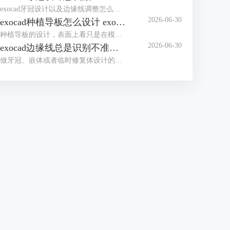
exocad牙冠设计以及边缘线调整怎么做，操作者在做单冠、嵌体冠或是种植上部修复的时候都会碰到这些问题，牙冠设计看起来像是软件自己生成一颗牙，其实在这之前要先面对扫描数据、预备体边缘、戴入方向、邻接关系和咬合空间这些条件，边缘线要是没有处理好，后面的内冠参数，边缘密合情况，还有加工出来的结果都会受到影响，所以用exocad做牙冠的时候，操作者不能只盯着外形好不好看，得先把边缘线和戴入方向看稳。
2026-06-30
exocad种植导板怎么设计 exocad种植导板偏移量怎么设置
种植导板的设计，表面上看只是在模型的外面包上一层壳，事实上它还牵扯到扫描数据的匹配、种植体的位置、套环的放置、钻头要走的路径、导板本身该做多厚，以及能不能顺利戴进嘴里这些问题。在exocad里面完成种植导板的设计，还有设置好相关的偏移量，通常的做法是先到exoplan模块里把种植体规划好，再通过Guide Creator工具来生成手术导板，按照官方的说明，Guide Creator就是专门拿来做导板设计的，并且可以把成果用STL文件导出去，交给打印或者切削的设备去加工。
2026-06-30
exocad边缘线总是识别不准怎么办 exocad边缘线手动修改怎么更稳
做牙冠、嵌体或者临时修复体设计的时候，只要边缘线识别稍微偏离了一点，后续的冠底计算结果就容易跟着出错，因此很多人会问，exocad里面边缘线为什么总是识别不准，手动修改的时候又该怎么操作才能更稳当一些。在动手调整之前，最好不要急着连续点出很多个控制点，而是先把扫描数据的质量、观察模型的角度以及初始落点的位置这几方面处理到位，然后再针对局部有偏差的地方进行补点或者重新画线，这样整体的修改效率才会更高。