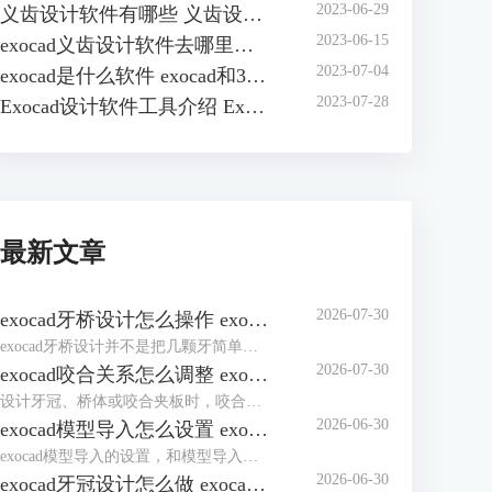
2023-06-29
义齿设计软件有哪些 义齿设计软件exo18版和3.0版的区别
2023-06-15
exocad义齿设计软件去哪里买 exo义齿设计软件怎么安装
2023-07-04
exocad是什么软件 exocad和3shape哪个好用
2023-07-28
Exocad设计软件工具介绍 Exocad软件需要什么配置的电脑
最新文章
2026-07-30
exocad牙桥设计怎么操作 exocad牙桥连接体过薄怎么调整
exocad牙桥设计并不是把几颗牙简单连在一起。边缘线、就位道、桥体位置和连接体强度，少看一项，后面都可能返工。处理“exocad牙桥设计怎么操作exocad牙桥连接体过薄怎么调整”，建议先跟着向导把主体做完整，再单独检查连接体。别一开始就急着修外形，基础位置没定好，越修越乱。
2026-07-30
exocad咬合关系怎么调整 exocad咬合接触过高怎么修正
设计牙冠、桥体或咬合夹板时，咬合面出现大片红色接触区，很多人会直接拿工具往下削。先别急，接触过高不一定只是牙冠做高了，也可能是上下颌扫描配准、牙位或咬合参数出了偏差。弄清exocad咬合关系怎么调整exocad咬合接触过高怎么修正，应先判断问题来源，再决定自动适配还是局部减料。
2026-06-30
exocad模型导入怎么设置 exocad模型导入后咬合关系不对怎么办
exocad模型导入的设置，和模型导入后咬合关系不正确的处理，需要先区分导入的模型属于哪一类别，是上颌、下颌、对颌、咬合记录、蜡型扫描，还是额外扫描件。在exocad DentalCAD中，可以通过Add/Remove Mesh功能加载不同类型的网格对象，例如Antagonist、Extra jaw scan、Bite alignment scan、Bite rim等，软件也支持STL、OBJ、PLY以及开放系统的DCM mesh等格式。
2026-06-30
exocad牙冠设计怎么做 exocad牙冠边缘线怎么调整