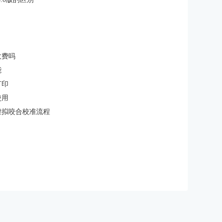
收费吗
能
打印
使用
计虚拟咬合校准流程