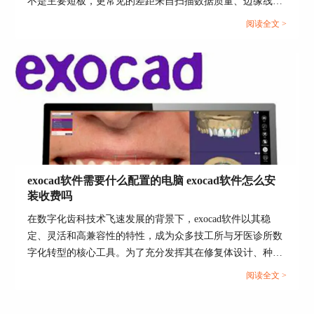
不是主要短板，更常见的差距来自扫描数据质量、边缘线可
解释性、参数模板口径以及加工补偿是否一致。把误差拆到
阅读全文 >
可检查的环节，再按同一套口径做校准，才能让设计结果在
试戴阶段更稳定。...
关于里许可证号
exocad软件需要什么配置的电脑 exocad软件怎么安
装收费吗
在数字化齿科技术飞速发展的背景下，exocad软件以其稳
定、灵活和高兼容性的特性，成为众多技工所与牙医诊所数
字化转型的核心工具。为了充分发挥其在修复体设计、种植
规划、正畸建模等方面的性能优势，用户不仅要关注其强大
阅读全文 >
的功能模块，还需明确“exocad软件需要什么配置的电脑，
exocad软件怎么安装收费吗”等关键问题。本文将结合使用实