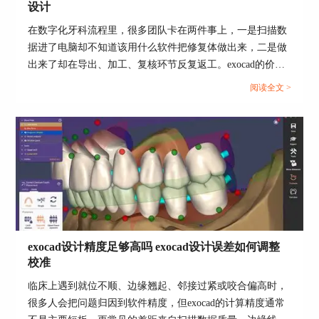
设计
在数字化牙科流程里，很多团队卡在两件事上，一是扫描数
据进了电脑却不知道该用什么软件把修复体做出来，二是做
出来了却在导出、加工、复核环节反复返工。exocad的价值
在于把常见修复适应证的设计流程做成可复用的向导式步
阅读全文 >
骤，并且用模块化方式覆盖技工所与椅旁的不同需求，让设
计到制造的衔接更清晰。...
软件程序路径每次打开比较麻烦，用户可以右击程
序并发送快捷方式到桌面，可以直接从桌面双击打
开程序使用
加载测试数据并开始 CAD 设计
exocad设计精度足够高吗 exocad设计误差如何调整
校准
临床上遇到就位不顺、边缘翘起、邻接过紧或咬合偏高时，
很多人会把问题归因到软件精度，但exocad的计算精度通常