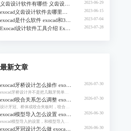
2023-06-29
义齿设计软件有哪些 义齿设计软件exo18版和3.0版的区别
2023-06-15
exocad义齿设计软件去哪里买 exo义齿设计软件怎么安装
2023-07-04
exocad是什么软件 exocad和3shape哪个好用
2023-07-28
Exocad设计软件工具介绍 Exocad软件需要什么配置的电脑
最新文章
2026-07-30
exocad牙桥设计怎么操作 exocad牙桥连接体过薄怎么调整
exocad牙桥设计并不是把几颗牙简单连在一起。边缘线、就位道、桥体位置和连接体强度，少看一项，后面都可能返工。处理“exocad牙桥设计怎么操作exocad牙桥连接体过薄怎么调整”，建议先跟着向导把主体做完整，再单独检查连接体。别一开始就急着修外形，基础位置没定好，越修越乱。
2026-07-30
exocad咬合关系怎么调整 exocad咬合接触过高怎么修正
设计牙冠、桥体或咬合夹板时，咬合面出现大片红色接触区，很多人会直接拿工具往下削。先别急，接触过高不一定只是牙冠做高了，也可能是上下颌扫描配准、牙位或咬合参数出了偏差。弄清exocad咬合关系怎么调整exocad咬合接触过高怎么修正，应先判断问题来源，再决定自动适配还是局部减料。
2026-06-30
exocad模型导入怎么设置 exocad模型导入后咬合关系不对怎么办
exocad模型导入的设置，和模型导入后咬合关系不正确的处理，需要先区分导入的模型属于哪一类别，是上颌、下颌、对颌、咬合记录、蜡型扫描，还是额外扫描件。在exocad DentalCAD中，可以通过Add/Remove Mesh功能加载不同类型的网格对象，例如Antagonist、Extra jaw scan、Bite alignment scan、Bite rim等，软件也支持STL、OBJ、PLY以及开放系统的DCM mesh等格式。
2026-06-30
exocad牙冠设计怎么做 exocad牙冠边缘线怎么调整