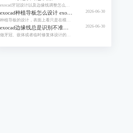
exocad牙冠设计以及边缘线调整怎么做，操作者在做单冠、嵌体冠或是种植上部修复的时候都会碰到这些问题，牙冠设计看起来像是软件自己生成一颗牙，其实在这之前要先面对扫描数据、预备体边缘、戴入方向、邻接关系和咬合空间这些条件，边缘线要是没有处理好，后面的内冠参数，边缘密合情况，还有加工出来的结果都会受到影响，所以用exocad做牙冠的时候，操作者不能只盯着外形好不好看，得先把边缘线和戴入方向看稳。
2026-06-30
exocad种植导板怎么设计 exocad种植导板偏移量怎么设置
种植导板的设计，表面上看只是在模型的外面包上一层壳，事实上它还牵扯到扫描数据的匹配、种植体的位置、套环的放置、钻头要走的路径、导板本身该做多厚，以及能不能顺利戴进嘴里这些问题。在exocad里面完成种植导板的设计，还有设置好相关的偏移量，通常的做法是先到exoplan模块里把种植体规划好，再通过Guide Creator工具来生成手术导板，按照官方的说明，Guide Creator就是专门拿来做导板设计的，并且可以把成果用STL文件导出去，交给打印或者切削的设备去加工。
2026-06-30
exocad边缘线总是识别不准怎么办 exocad边缘线手动修改怎么更稳
做牙冠、嵌体或者临时修复体设计的时候，只要边缘线识别稍微偏离了一点，后续的冠底计算结果就容易跟着出错，因此很多人会问，exocad里面边缘线为什么总是识别不准，手动修改的时候又该怎么操作才能更稳当一些。在动手调整之前，最好不要急着连续点出很多个控制点，而是先把扫描数据的质量、观察模型的角度以及初始落点的位置这几方面处理到位，然后再针对局部有偏差的地方进行补点或者重新画线，这样整体的修改效率才会更高。