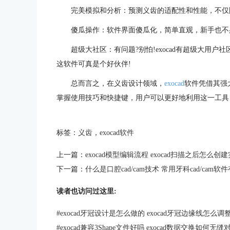
完美模拟和分析：预测义齿的适配性和性能，不仅
傻瓜操作：软件界面傻瓜化，简单直观，新手也不
超级大社区：有问题?别怕!exocad有超级大用
这软件可真是个好伙伴!
总而言之，在义齿设计领域，
exocad
软件凭借其强
掌握使用技巧和快捷键，用户可以更好地利用这一工具
标签：
义齿
，
exocad软件
上一篇：
exocad模型编辑流程 exocad扫描之后怎么创
下一篇：
什么是口腔cad/cam技术 常用牙科cad/cam软
读者也访问过这里:
#
exocad牙冠设计是怎么做的 exocad牙冠边缘线怎么调
#
exocad兼容3Shape文件好吗 exocad数据交换如何无缝