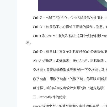
Ctrl+Z：出错了?别担心，Ctrl+Z就是你的好
Ctrl+Y：如果你不小心撤销了正确的操作，别愁。
Ctrl+C和Ctrl+V：复制和粘贴!这两个快捷
构。
Ctrl+D：想复制元素又要对称翻转?Ctrl+D来
Alt+左键拖动：多选元素。按住Alt键，鼠标拖
空格键：需要移动模型或元素?点一下空格键，马
数字键盘：用数字键盘上的数字键，你可以直接跳
就这样，咱们成为义齿设计大师的路上越走越顺!
三、exocad软件的优势
exocad软件之所以备受牙医和义齿技师的喜爱，主