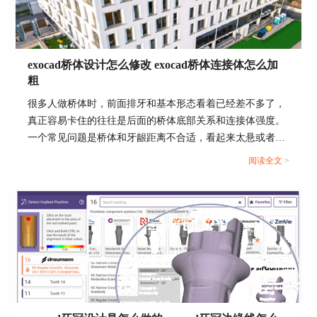
二、exocad导出STL后尺寸不对怎么办
导出后尺寸不对，不要先怀疑模型一定画错了。更
常见的原因，往往是导出时带了缩放补偿，或者后
exocad桥体设计怎么修改 exocad桥体连接体怎么加
端软件在导入STL时按了不同单位去解释。实际排
粗
查时，先查exocad端的scale，再查接收端的units，
顺序会更稳。
很多人做桥体时，前面排牙和基本形态看着已经差不多了，
真正容易卡住的往往是后面的桥体底部关系和连接体强度。
一个常见问题是桥体和牙龈距离不合适，看起来太悬或者太
压；另一个常见问题是连接体太细，后面一看截面就不放
阅读全文 >
心。按exocad官方说明，这两件事本来就不是同一个入口处
理，桥体形态主要在Freeforming里的Free和Adapt这条线修
改，连接体则有单独的Generating connectors步骤去控制最小
截面、位置和厚度可视化。...
1、先查Model scale factor是否不是1