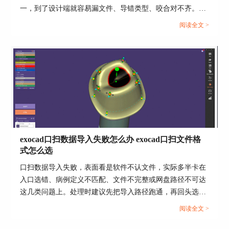
软件里会显示为cm而不是mm。遇到这种情况，先
一，到了设计端就容易漏文件、导错类型、咬合对不齐。把
改接收端导入单位，比回头重做模型更直接。
导入路径理顺，再把文件格式按用途选对，后面建模和设计
阅读全文 >
会顺很多。...
4、最后再查设计源数据本身
如果scale没开、单位也对，但尺寸还是不对，那就
要回到项目源数据本身去查。exocad官方性能说明
里提到，DentalCAD的输入是统一坐标系下的三角
网格数据，设计质量和输出精度本身就受扫描数据
质量与几何属性限制。所以当前端扫描或原始网格
本身有比例问题时，后面导出再正确，尺寸也不会
自动变对。
exocad口扫数据导入失败怎么办 exocad口扫文件格
三、exocad尺寸偏差先查什么
式怎么选
真正省时间的做法，不是导出一遍又一遍地试，而
口扫数据导入失败，表面看是软件不认文件，实际多半卡在
是按固定顺序把尺寸偏差缩到某一层。先查exocad
入口选错、病例定义不匹配、文件不完整或网盘路径不可达
导出设置，再查接收端单位，最后才查原始数据，
这几类问题上。处理时建议先把导入路径跑通，再回头选对
这样通常很快就能找到问题落点。
文件格式与打包方式，这样排错会更快，也能避免后续咬合
阅读全文 >
1、先查导出入口
对位反复返工。...