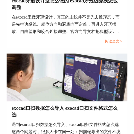
在exocad的构建导出设置里，官方把【Model scale
exocad牙冠设计是怎么做的 exocad牙冠边缘线怎么
factor】直接定义为用于补偿打印过程收缩的缩放
调整
因子。也就是说，只要这里不是默认值，导出的
在exocad里做牙冠设计，真正的主线并不是先去推形态，而
STL尺寸就可能被有意放大或缩小，所以尺寸异常
是先把边缘线、就位方向和冠底内面定准，再进入牙形摆
时第一步就该先查这里。
放、自由塑形和咬合邻接调整。官方向导文档把典型设计流
2、再查是不是导错了对象
程列成了一条连续链路，依次包括边缘线检测与编辑、就位
阅读全文 >
方向设置、牙冠内面设计、库牙摆放、自由塑形、对颌与邻
如果你导出的不是最终修复体，而是某个带补偿、
接调整，以及最终保存修复体。...
带额外结构或不同可见状态的对象，后面看起来也
会像“尺寸不对”。因为exocad的【Export scene to
mesh】导出逻辑本来就是按当前可见对象输出，所
以尺寸检查前先确认你拿去测量的STL是不是当前
真正应该导出的那一件。
3、导入到后端软件后先核单位解释
STL后续进入CAD、CAM或切片软件时，单位解释
exocad口扫数据怎么导入 exocad口扫文件格式怎么
不一致很容易出现10倍或厘米与毫米之间的偏差。
选
Autodesk官方支持条目就明确给出过两类典型现
象，一类是导入STL后模型会大10倍，解决方法是
遇到exocad口扫数据怎么导入、exocad口扫文件格式怎么选
导入时定义正确单位；另一类是导出的STL在后续
这两个问题时，很多人卡在同一处：扫描端导出的文件不统