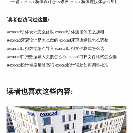
下一篇：
exocad桥体设计怎么修改 exocad桥体连接体怎么加粗
到，它会保存visible objects为STL files，所以导出
前一定要先把不想导出的对象隐藏，把真正要出的
对象单独显示出来。
读者也访问过这里:
3、精度先看Reduce tolerance
#
exocad桥体设计怎么修改 exocad桥体连接体怎么加粗
在带构建参数的导出步骤里，官方把【Reduce
#
exocad牙冠设计是怎么做的 exocad牙冠边缘线怎么调整
tolerance】定义为蜡型转最终网格时允许的最大误
#
exocad口扫数据怎么导入 exocad口扫文件格式怎么选
差，数值越小，输出文件通常越大。也就是说，如
#
exocad口扫数据导入失败怎么办 exocad口扫文件格式怎么选
果你更在意模型细节和边缘精度，就不要随手把这
#
exocad设计精度足够高吗 exocad设计误差如何调整校准
个值设得太宽；如果只是先做快速试打，才考虑适
度放宽。
4、方向和缩放要单独检查
读者也喜欢这些内容:
官方文档里把【Orient to insertion axis】和【Model
scale factor】单独列了出来。前者会把输出文件按
插入方向旋到指定轴，主要影响导入后的朝向；后
者是为了补偿打印收缩而设置的缩放因子，会直接
影响最终尺寸，所以正式导出前一定要看它是不是
还停在默认状态。