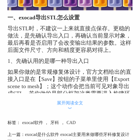
一、exocad导出STL怎么设置
导出STL时，不建议一上来就直接点保存。更稳的
做法，是先确认导出入口，再确认当前显示对象，
最后再看是否启用了会改变输出结果的参数。这样
后面文件尺寸、方向和精度更容易对得上。
1、先确认用的是哪一种导出入口
如果你做的是常规修复体设计，官方文档给出的直
接入口是在【Save】按钮的子菜单里使用【Export
scene to mesh】；这个动作会把当前可见对象导出
成STL。若你做的是部分框架这类需要进入构建环
节的设计，则导出往往发生在Build步骤里，参数入
展开阅读全文
口也会更多。
︾
2、导出前先检查当前可见对象
标签：
exocad软件
，
牙科
，
CAD
【Export scene to mesh】导出的不是项目里所有内
上一篇：
exocad是什么软件 exocad主要用来做哪些牙科修复设计
容，而是当前可见对象。官方说明里已经明确写