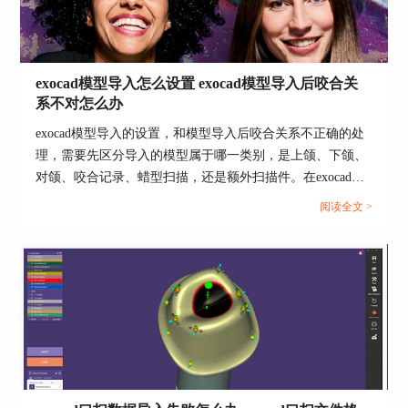
使用的舒适度和满意度。
在使用exocad咬合架调咬合法时，我们首先需要在
软件中设置咬合架的参数，包括咬合架的大小、形
状和材质等。然后我们将咬合架放置在患者的口腔
exocad模型导入怎么设置 exocad模型导入后咬合关
系不对怎么办
中，让患者进行咬合动作。此时，咬合架会根据患
者的咬合力和牙齿的接触情况，自动调整咬合空间
exocad模型导入的设置，和模型导入后咬合关系不正确的处
的大小。
理，需要先区分导入的模型属于哪一类别，是上颌、下颌、
此后，我们可以在exocad中查看咬合架的调整结
对颌、咬合记录、蜡型扫描，还是额外扫描件。在exocad
果，并进行进一步的修改。我们可以通过调整咬合
DentalCAD中，可以通过Add/Remove Mesh功能加载不同类
阅读全文 >
架的参数，例如增加或减少咬合空间，以达到理想
型的网格对象，例如Antagonist、Extra jaw scan、Bite
的咬合关系。此外，我们还可以通过咬合架调咬合
alignment scan、Bite rim等，软件也支持STL、OBJ、PLY以
法，预测和控制修复体在口腔中的位置和方向，以
及开放系统的DCM mesh等格式。...
提高修复体的舒适度和功能性。