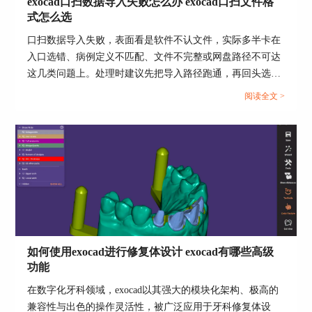
exocad口扫数据导入失败怎么办 exocad口扫文件格
式怎么选
口扫数据导入失败，表面看是软件不认文件，实际多半卡在
入口选错、病例定义不匹配、文件不完整或网盘路径不可达
这几类问题上。处理时建议先把导入路径跑通，再回头选对
文件格式与打包方式，这样排错会更快，也能避免后续咬合
需要注意的是，exocad咬合架调咬合法并不是一种
阅读全文 >
对位反复返工。...
万能的方法。在实际应用中，我们需要根据患者的
具体情况和需求，灵活使用和调整咬合架的参数。
同时，我们还需要定期对咬合架进行维护和校准，
以保证其准确性和有效性。
通过以上的讨论，我们对exocad咬合空间是什么意
思，以及exocad咬合架调咬合法有了更深入的了
解。这两者在牙科修复设计中起着至关重要的作
用，对于提高修复体的质量和患者的舒适度具有重
要的意义。总的来说，了解exocad咬合空间的含义
如何使用exocad进行修复体设计 exocad有哪些高级
以及如何使用exocad咬合架调咬合法，对于牙科专
功能
业人士来说，将有助于提升工作效率，提高病人满
在数字化牙科领域，exocad以其强大的模块化架构、极高的
意度，同时也将有助于牙科行业的发展和进步。对
兼容性与出色的操作灵活性，被广泛应用于牙科修复体设
于患者来说，理解这些概念和流程也能帮助他们更