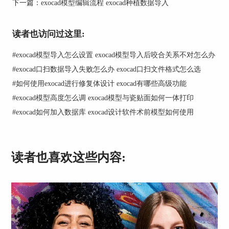
下一篇：
exocad模型编辑流程 exocad种植数据导入
读者也访问过这里:
#
exocad模型导入怎么设置 exocad模型导入后咬合关系不对怎么办
#
exocad口扫数据导入失败怎么办 exocad口扫文件格式怎么选
#
如何使用exocad进行修复体设计 exocad有哪些高级功能
#
exocad模型高度怎么调 exocad模型与瓷贴面如何一体打印
#
exocad如何加入数据库 exocad设计软件术前模型如何使用
二、exocad咬合架调咬合法
咬合架调咬合法是一种在exocad中常用的调整咬合
关系的方法。咬合架是一种专门用于调整咬合关系
读者也喜欢这些内容:
的工具，它能够帮助我们准确地测量和调整咬合空
间，确保修复体的舒适度和功能性。
咬合空间是决定修复体设计的关键因素之一，而咬
合架调咬合法则是我们在实践中常用的一种调整咬
合关系的有效方法。通过精确地测量和调整咬合空
间，我们可以为患者设计出合适的修复体，提高其