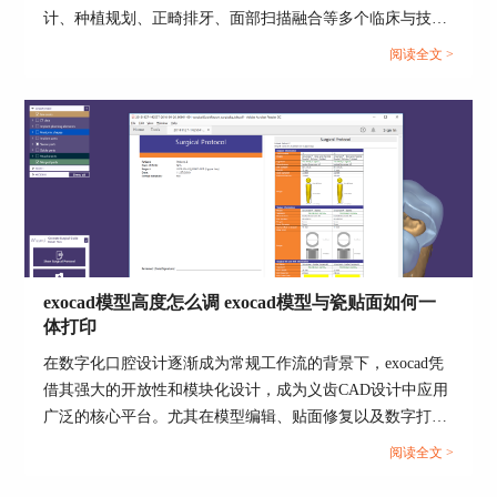
计、种植规划、正畸排牙、面部扫描融合等多个临床与技工
好地了解和参与他们的治疗过程，从而提高他们对
室场景。对于希望在设计效率、功能扩展与临床适配上获得
治疗结果的满意度。
阅读全文 >
突破的医生与技师而言，深入掌握“如何使用exocad进行修复
体设计，exocad有哪些高级功能”是实现精准数字化修复的关
键。本文将围绕修复体设计步骤、核心高级功能及系统延展
能力进行详细解读，全面展示exocad在数字化齿科领域的领
先价值。...
exocad模型高度怎么调 exocad模型与瓷贴面如何一
体打印
在数字化口腔设计逐渐成为常规工作流的背景下，exocad凭
借其强大的开放性和模块化设计，成为义齿CAD设计中应用
广泛的核心平台。尤其在模型编辑、贴面修复以及数字打印
集成方面，exocad提供了精准控制与自由度兼具的解决方
阅读全文 >
案。本文围绕“exocad模型高度怎么调，exocad模型与瓷贴面
如何一体打印”两个高频问题展开深入讲解，并结合实际操